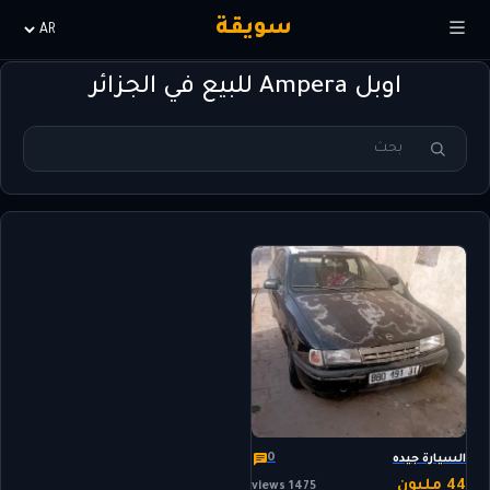
سويقة
Choisir
la
اوبل Ampera للبيع في الجزائر
langue
0
السيارة جيده
44 مليون
1475 views