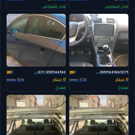
قابل للتفاوض
قابل للتفاوض
0
0
0551144160 /077...
0551144160/0771...
0 دينار
0 دينار
1574 views
1725 views
مقترح
مقترح