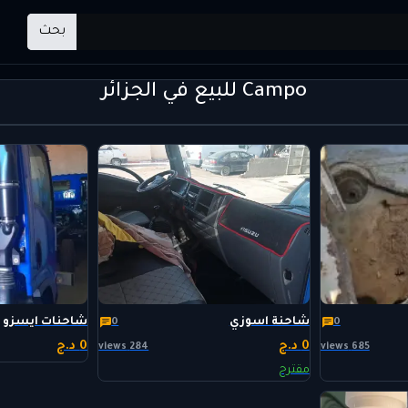
بحث
Campo للبيع في الجزائر
شاحنة اسوزي
شاحنات ايسزو
0
0
0 د.ج
0 د.ج
284 views
685 views
مقترح