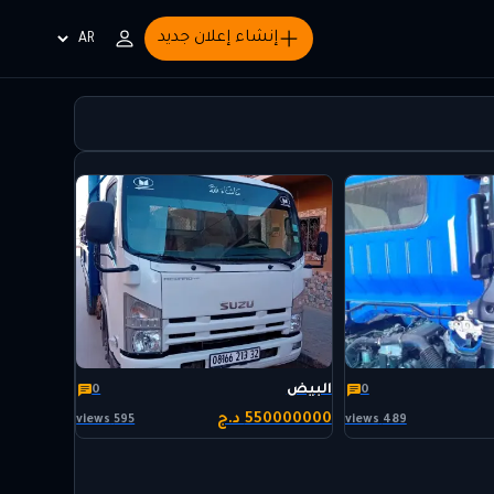
إنشاء إعلان جديد
Choisir
la
langue
البيض
0
0
550000000 د.ج
595 views
489 views