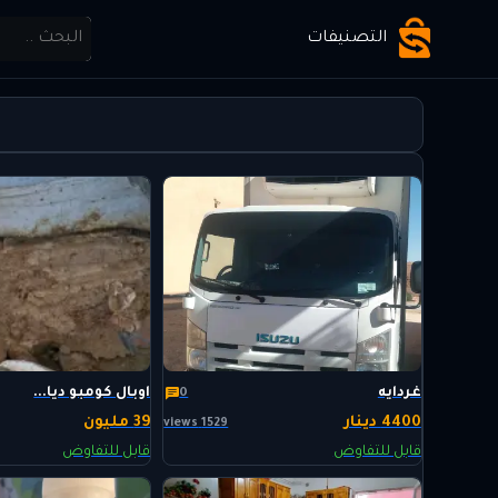
التصنيفات
غردايه
اوبال كومبو ديا...
0
4400 دينار
39 مليون
1529 views
قابل للتفاوض
قابل للتفاوض