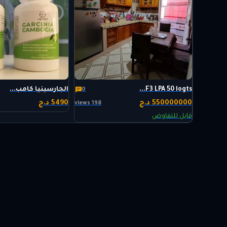
F3 LPA 50 logts...
الجارسينيا كامب...
0
550000000 د.ج
5490 د.ج
198 views
قابل للتفاوض