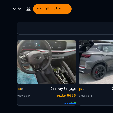
إنشاء إعلان جديد
Choisir
la
langue
جيلى Coolray Sp...
0
0
6666 مليون
714 views
214 views
مطلوب