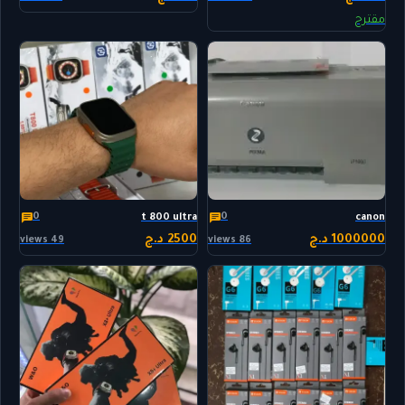
مقترح
0
0
t 800 ultra
canon
1000000 د.ج
2500 د.ج
49 views
86 views