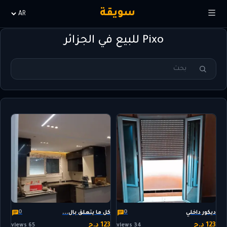
سويقة
Choisir
la
Pixo للبيع في الجزائر
langue
0
0
ديكور داخلي
كل ما يتعلق بال...
123 د.ج
123 د.ج
65 views
34 views