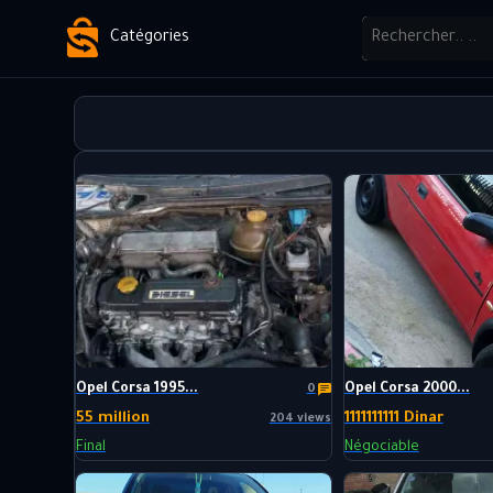
Catégories
Opel Corsa 1995...
Opel Corsa 2000...
0
55 million
1111111111 Dinar
204 views
Final
Négociable