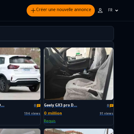
Créer une nouvelle annonce
Choisir
la
langue
...
Geely GX3 pro D...
0
0
0 million
194 views
91 views
Requis