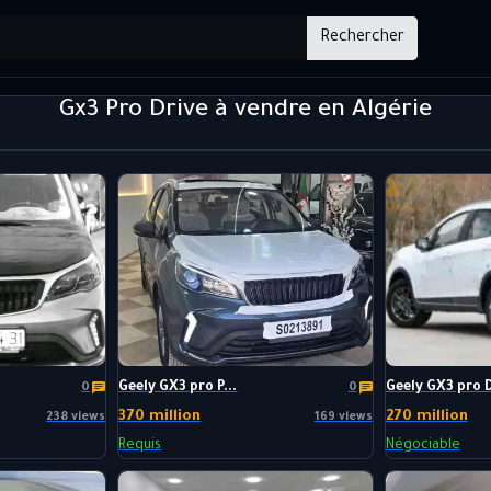
Rechercher
Gx3 Pro Drive à vendre en Algérie
Geely GX3 pro P...
Geely GX3 pro D
0
0
370 million
270 million
238 views
169 views
Requis
Négociable