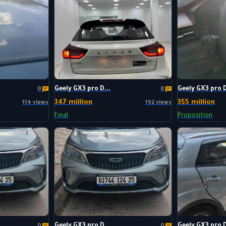
Geely GX3 pro D...
Geely GX3 pro D
0
0
347 million
355 million
114 views
192 views
Final
Proposition
Geely GX3 pro D...
Geely GX3 pro D