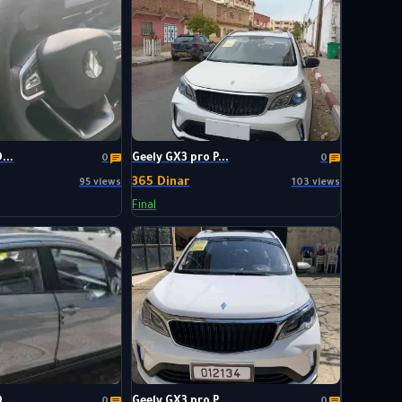
...
Geely GX3 pro P...
0
0
365 Dinar
95 views
103 views
Final
...
Geely GX3 pro P...