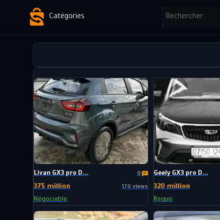
Catégories
Livan GX3 pro D...
Geely GX3 pro D...
0
375 million
320 million
170 views
Négociable
Requis