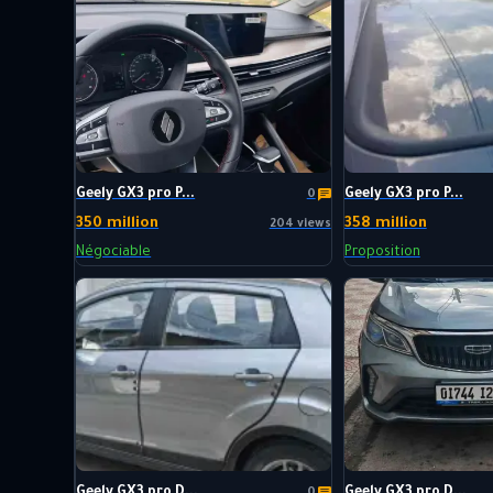
Geely GX3 pro P...
Geely GX3 pro P...
0
350 million
358 million
204 views
Négociable
Proposition
Geely GX3 pro D...
Geely GX3 pro D...