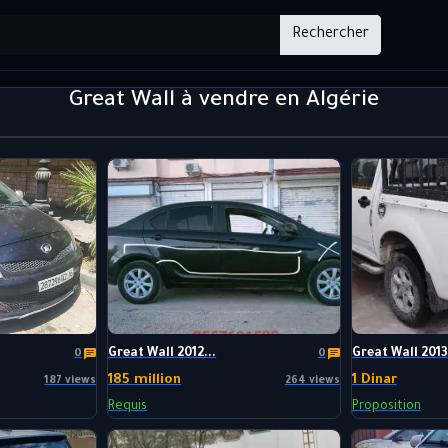
Rechercher
Great Wall à vendre en Algérie
Great Wall 2012...
Great Wall 2013.
0
0
185 million
1 Dinar
187 views
264 views
Requis
Proposition