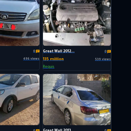
0
Great Wall 2012...
0
496 views
135 million
539 views
Requis
..
Great Wall 2013...