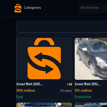
Catégories
Great Wall 2025...
Great Wall 2012...
0
900 million
175 million
111 views
Final
Proposition