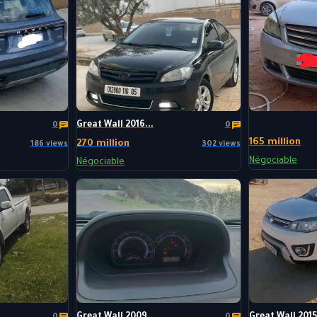
Great Wall 2016...
0
0
165 million
270 million
186 views
302 views
Négociable
Négociable
Great Wall 2009...
Great Wall 2015.