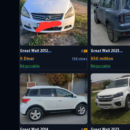
Great Wall 2012...
Great Wall 2023...
0
0 Dinar
650 million
198 views
Négociable
Négociable
Great Wall 2014...
Great Wall 2023...