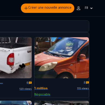
Créer une nouvelle annonce
Choisir
la
langue
..
0
0
1 million
115 views
123 views
Négociable