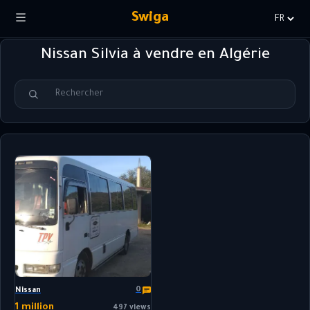
Swiga
Choisir
la
Nissan Silvia à vendre en Algérie
langue
0
Nissan
1 million
497 views