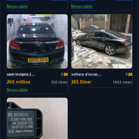
Négociable
Négociable
0
0
opel insignia 2...
voiture d'occas...
260 million
265 Dinar
918 views
1804 views
Négociable