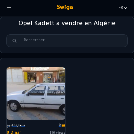
Swiga
Choisir
la
Opel Kadett à vendre en Algérie
langue
0
سيارة للبيع
0 Dinar
816 views