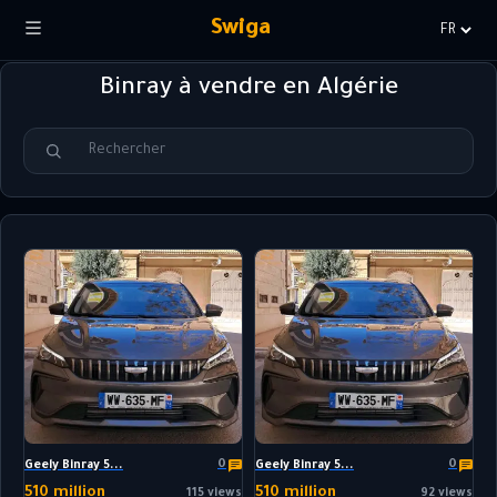
Swiga
Choisir
la
Binray à vendre en Algérie
langue
0
0
Geely Binray 5...
Geely Binray 5...
510 million
510 million
115 views
92 views