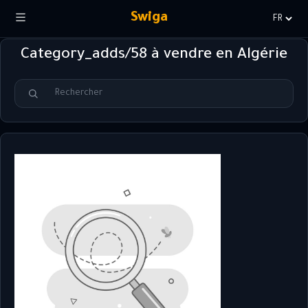
Swiga
Choisir
la
Category_adds/58 à vendre en Algérie
langue