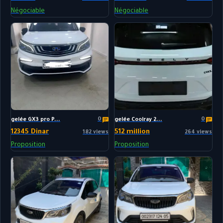
Négociable
Négociable
0
0
gelée GX3 pro P...
gelée Coolray 2...
12345 Dinar
512 million
182 views
264 views
Proposition
Proposition