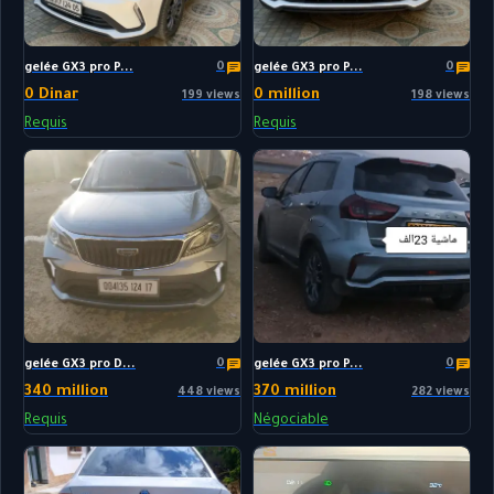
0
0
gelée GX3 pro P...
gelée GX3 pro P...
0 Dinar
0 million
199 views
198 views
Requis
Requis
0
0
gelée GX3 pro D...
gelée GX3 pro P...
340 million
370 million
448 views
282 views
Requis
Négociable