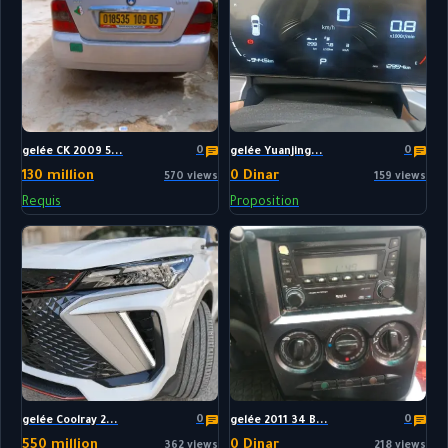
0
0
gelée CK 2009 5...
gelée Yuanjing...
130 million
0 Dinar
570 views
159 views
Requis
Proposition
0
0
gelée Coolray 2...
gelée 2011 34 B...
550 million
0 Dinar
362 views
218 views