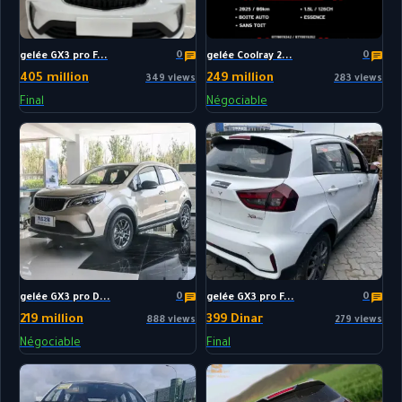
0
0
gelée GX3 pro F...
gelée Coolray 2...
405 million
249 million
349 views
283 views
Final
Négociable
0
0
gelée GX3 pro D...
gelée GX3 pro F...
219 million
399 Dinar
888 views
279 views
Négociable
Final