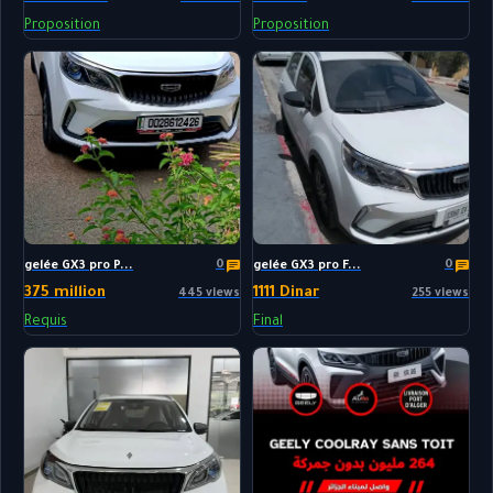
Proposition
Proposition
0
0
gelée GX3 pro P...
gelée GX3 pro F...
375 million
1111 Dinar
445 views
255 views
Requis
Final