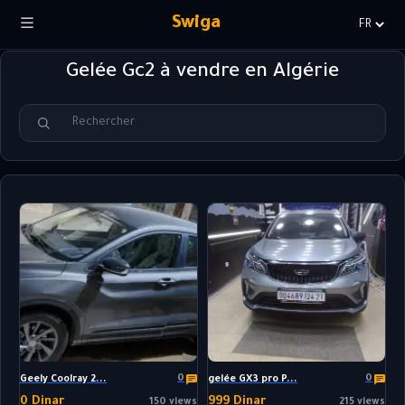
Swiga
Choisir
la
Gelée Gc2 à vendre en Algérie
langue
0
0
Geely Coolray 2...
gelée GX3 pro P...
0 Dinar
999 Dinar
150 views
215 views