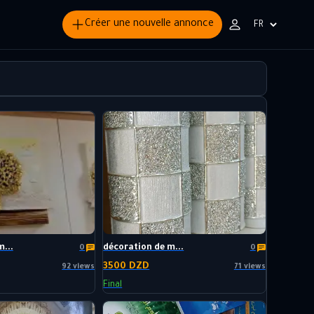
Créer une nouvelle annonce
Choisir
la
langue
...
décoration de m...
0
0
3500 DZD
92 views
71 views
Final