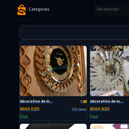
Catégories
décoration de m...
décoration de m...
0
9000 DZD
8500 DZD
129 views
Final
Final