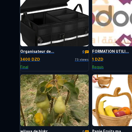
Organisateur de...
FORMATION UTILI...
0
3400 DZD
1 DZD
73 views
Final
Requis
wilaya de biskr...
Panie Fruits ma...