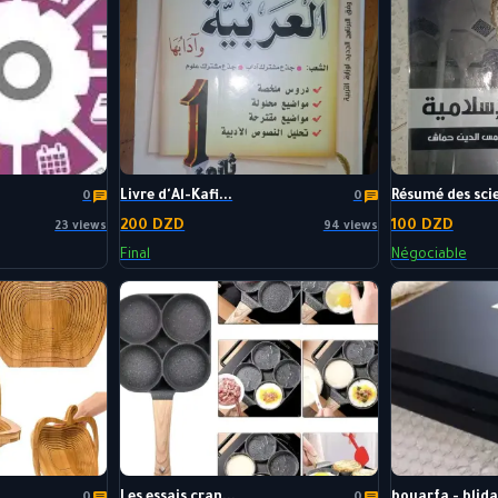
Livre d'Al-Kafi...
Résumé des scie
0
0
200 DZD
100 DZD
23 views
94 views
Final
Négociable
Les essais cran...
bouarfa - blida.