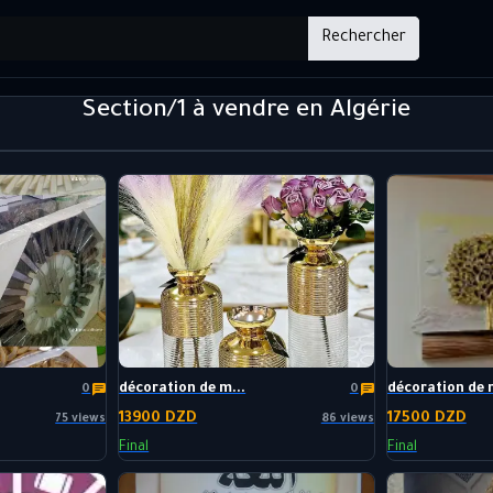
Rechercher
Section/1 à vendre en Algérie
décoration de m...
décoration de m
0
0
13900 DZD
17500 DZD
75 views
86 views
Final
Final