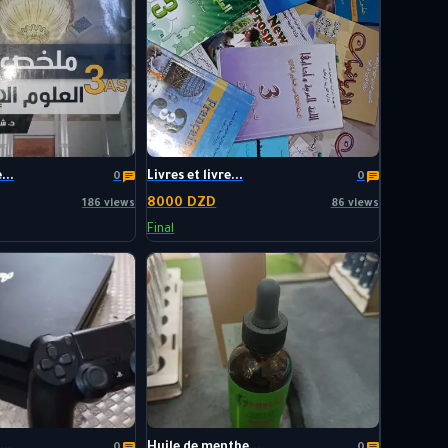
...
Livres et livre...
0
0
8000 DZD
186 views
86 views
Final
..
Huile de menthe...