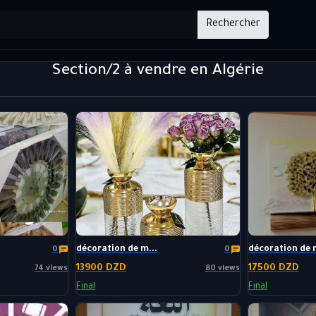
Rechercher
Section/2 à vendre en Algérie
décoration de m...
décoration de m
0
0
13900 DZD
17500 DZD
74 views
80 views
Final
Final