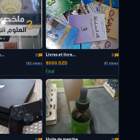
...
Livres et livre...
0
0
8000 DZD
182 views
81 views
Final
..
Huile de menthe...