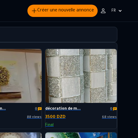
Créer une nouvelle annonce
Choisir
la
langue
...
décoration de m...
0
0
3500 DZD
88 views
68 views
Final