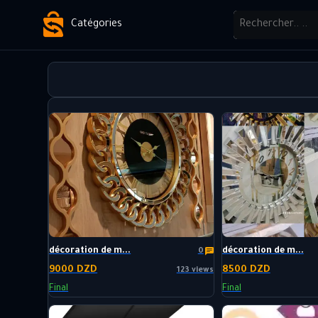
Catégories
décoration de m...
décoration de m...
0
9000 DZD
8500 DZD
123 views
Final
Final