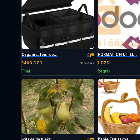
Organisateur de...
FORMATION UTILI...
0
3400 DZD
1 DZD
70 views
Final
Requis
wilaya de biskr...
Panie Fruits ma...