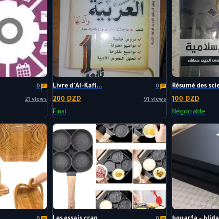
Livre d'Al-Kafi...
Résumé des scie
0
0
200 DZD
100 DZD
21 views
91 views
Final
Négociable
Les essais cran...
bouarfa - blida.