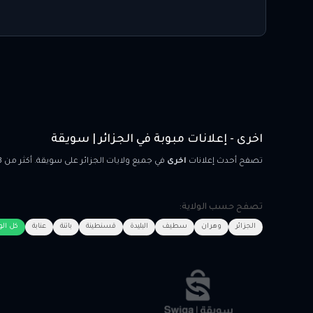
اخرى - إعلانات مبوبة في الجزائر | سويقة
تصفح أحدث إعلانات
اخرى
في جميع ولايات الجزائر على سويقة. أكثر من 1763 إعلان متاح الآن. انشر إعلانك مجاناً وتواصل مباشرة مع المشترين والبائعين. سويقة - أكبر سوق إلكتروني للإعلانات المبوبة في الجزائر.
تصفح حسب الولاية:
الجزائر
وهران
سطيف
البليدة
قسنطينة
باتنة
عنابة
كل الو