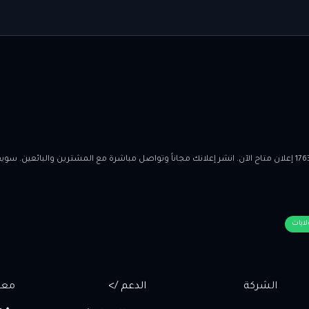
لايات
الشركة
الدعم />
معل