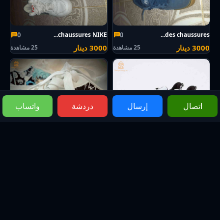
0
0
chaussures NIKE...
des chaussures...
3000 دينار
3000 دينار
25 مشاهدة
25 مشاهدة
اتصال
إرسال
دردشة
واتساب
0
0
✅Basket homme...
حذاء بلمسة فنية...
10600 دينار
5900 دينار
42 مشاهدة
51 مشاهدة