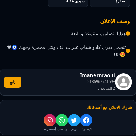
بسكرة
سيدي عقبة
وصف الإعلان
هدايا بتصاميم متنوعة ورائعة
تنجمي ديري كادو شباب غير ب الف ونتي محمرة وجهك 🧿❤️
😍100
Imane mraoui
+213696774159
تابع
2
المتابعون
شارك الإعلان مع أصدقائك
فيسبوك
تويتر
واتساب
إنستغرام