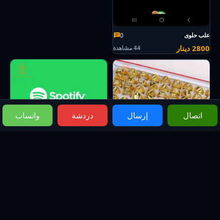
0
علب حلوى
2800 دينار
44 مشاهدة
اتصال
إرسال
دردشة
واتساب
0
اشتراك سبوتيفاي...
600 دينار
75 مشاهدة
0
خواتم
500 دينار
107 مشاهدة